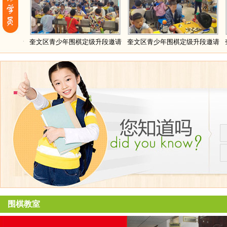
邀请
奎文区青少年围棋定级升段邀请
奎文区青少年围棋定级升段邀请
奎文
围棋教室