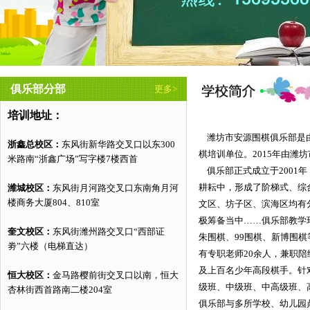
俱乐部分部
更多>
培训地址：
潍坊市安源围棋俱乐部是由
浙鑫总校区：
东风街新华路交叉口以东300
棋培训单位。2015年由潍
米路南“浙鑫广场”写字楼7楼西首
俱乐部正式成立于2001
耕耘中，形成了阶梯式、综
潍城校区：
东风街月河路交叉口东南角月河
楼商务大厦804、810室
文区、坊子区、滨海区均有分
极筹备当中……俱乐部教学
奎文校区：
东风街潍州路交叉口“西部证
朱围棋、99围棋、新博围
劵”六楼（电梯直达）
有专职老师20余人，兼职陪
及上百名少年高段棋手。针
恒大校区：
金马路樱前街交叉口以南，恒大
级班、中级班、中高级班、
杏林街西首路南二楼204室
俱乐部与多所学校、幼儿园