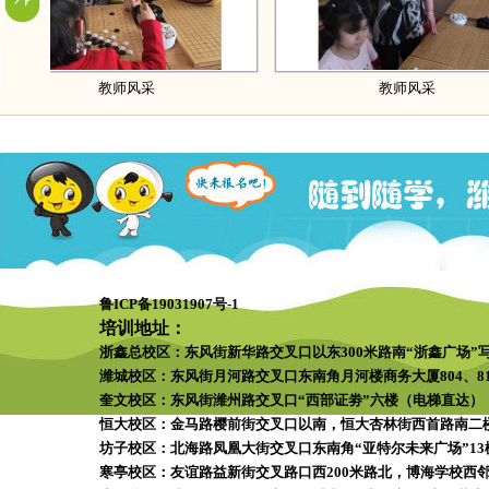
教师风采
教师风采
鲁ICP备19031907号-1
培训地址：
浙鑫总校区：
东风街新华路交叉口以东300米路南“浙鑫广场”
潍城校区：
东风街月河路交叉口东南角月河楼商务大厦804、81
奎文校区：
东风街潍州路交叉口“西部证劵”六楼（电梯直达）
恒大校区：
金马路樱前街交叉口以南，恒大杏林街西首路南二楼
坊子校区：
北海路凤凰大街交叉口东南角“亚特尔未来广场”13楼1
寒亭校区：
友谊路益新街交叉路口西200米路北，博海学校西邻“