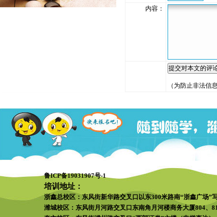
内容：
（为防止非法信
鲁ICP备19031907号-1
培训地址：
浙鑫总校区：
东风街新华路交叉口以东300米路南“浙鑫广场”
潍城校区：
东风街月河路交叉口东南角月河楼商务大厦804、81