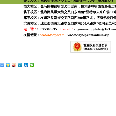
奎文校区：
东风街潍州路交叉口“西部证劵”六楼（电梯直达）
恒大校区：
金马路樱前街交叉口以南，恒大杏林街西首路南二楼
坊子校区：
北海路凤凰大街交叉口东南角“亚特尔未来广场”13楼1
寒亭校区：
友谊路益新街交叉路口西200米路北，博海学校西邻“
滨海校区：
珠江西街海汇路交叉口以南200米路东“弘润金茂府2
电 话：
13695368695
E-mail：
anyuanweiqijulebu@163
友情链接：
www.wfwqw.com
www.wfaywq.com/admin.asp